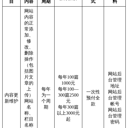
目
内容
周期
式
料
网站
内容
的正
常添
加、
修
改、
删除
操作
（包
括图
网站后
片文
每年100篇
台管理
章的
1000元
地址
上
每年
每年100—
一次性
网站后
内容更
传）
为一
300篇2500
预付全
台管理
新维护
网站
个周
元
款
帐号
名
期
每年300篇
网站后
称、
以上3000元
台管理
栏目
起
密码
名称