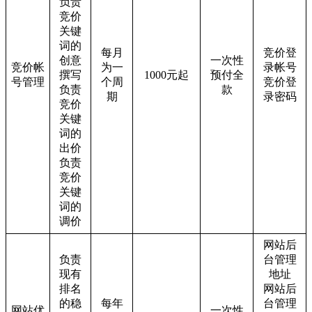
负责
竞价
关键
词的
每月
竞价登
创意
一次性
竞价帐
为一
录帐号
撰写
1000元起
预付全
号管理
个周
竞价登
负责
款
期
录密码
竞价
关键
词的
出价
负责
竞价
关键
词的
调价
网站后
负责
台管理
现有
地址
排名
网站后
的稳
每年
台管理
网站优
一次性