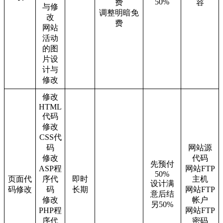
50%
费
容
与修
调整明暗免
改
费
网站
活动
的图
片设
计与
修改
修改
HTML
代码
修改
CSS代
码
网站源
修改
代码
先预付
ASP程
网站FTP
50%
页面代
序代
即时
主机
设计满
码修改
码
长期
网站FTP
意后结
修改
帐户
另50%
PHP程
网站FTP
序代
密码