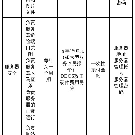
密码
图片
文件
负责
服务
器危
险端
口关
服务器
每年1500元
闭
地址
（如大型服
负责
每年
服务器
务器另报
一次性
服务器
服务
为一
管理帐
价）
预付全
安全
器木
个周
号
DDOS攻击
款
马查
期
服务器
硬件费用另
杀
管理密
算
负责
码
服务
器的
正常
运行
负责
网站