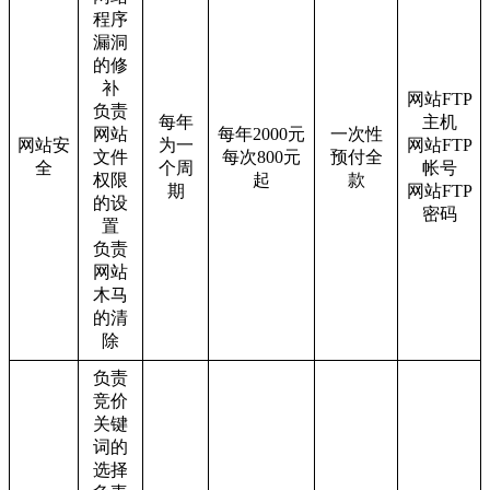
程序
漏洞
的修
补
网站FTP
负责
每年
主机
网站
每年2000元
一次性
网站安
为一
网站FTP
文件
每次800元
预付全
全
个周
帐号
权限
起
款
期
网站FTP
的设
密码
置
负责
网站
木马
的清
除
负责
竞价
关键
词的
选择