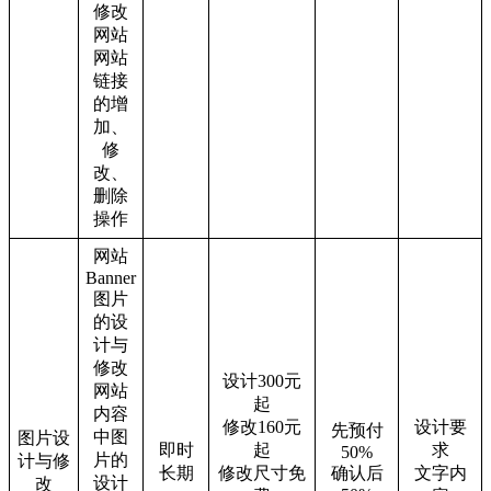
修改
网站
网站
链接
的增
加、
修
改、
删除
操作
网站
Banner
图片
的设
计与
修改
设计300元
网站
起
内容
修改160元
设计要
先预付
中图
图片设
即时
起
求
50%
片的
计与修
长期
修改尺寸免
确认后
文字内
设计
改