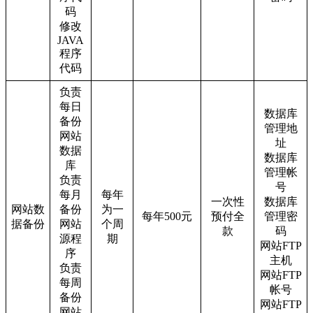
码
修改
JAVA
程序
代码
负责
每日
数据库
备份
管理地
网站
址
数据
数据库
库
管理帐
负责
号
每月
每年
一次性
数据库
网站数
备份
为一
每年500元
预付全
管理密
据备份
网站
个周
款
码
源程
期
网站FTP
序
主机
负责
网站FTP
每周
帐号
备份
网站FTP
网站