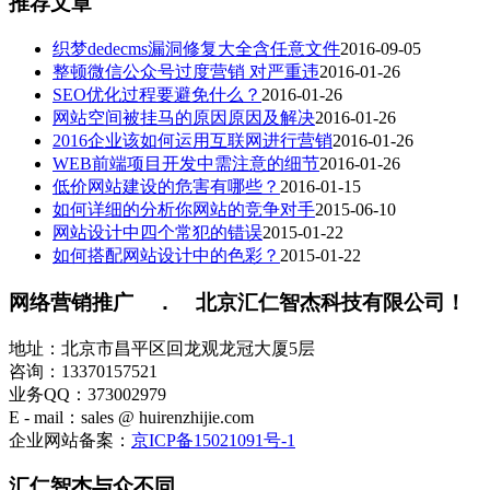
推荐文章
织梦dedecms漏洞修复大全含任意文件
2016-09-05
整顿微信公众号过度营销 对严重违
2016-01-26
SEO优化过程要避免什么？
2016-01-26
网站空间被挂马的原因原因及解决
2016-01-26
2016企业该如何运用互联网进行营销
2016-01-26
WEB前端项目开发中需注意的细节
2016-01-26
低价网站建设的危害有哪些？
2016-01-15
如何详细的分析你网站的竞争对手
2015-06-10
网站设计中四个常犯的错误
2015-01-22
如何搭配网站设计中的色彩？
2015-01-22
网络营销推广 ． 北京汇仁智杰科技有限公司！
地址：北京市昌平区回龙观龙冠大厦5层
咨询：13370157521
业务QQ：373002979
E - mail：sales @ huirenzhijie.com
企业网站备案：
京ICP备15021091号-1
汇仁智杰与众不同